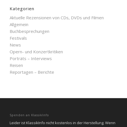
Kategorien
Aktuelle Rezensionen von CDs, DVDs und Filmen
Allgemein
Buchbesprechungen
Festivals
News
Opern- und Konzertkritiken
Porträts – Interviews
Reisen
Reportagen – Berichte
Spenden an KlassikInfo
Leider ist KlassikInfo nicht kostenlos in der Herstellung. Wenn