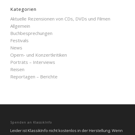
Kategorien
Aktuelle Rezensionen von CDs, DVDs und Filmen
Allgemein
Buchbesprechungen
Festivals
News
Opern- und Konzertkritiken
Porträts – Interviews
Reisen
Reportagen – Berichte
Spenden an KlassikInfo
Leider ist KlassikInfo nicht kostenlos in der Herstellung. Wenn