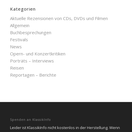
Kategorien
Aktuelle Rezensionen von CDs, DVDs und Filmen
Allgemein
Buchbesprechungen
Festivals
News
Opern- und Konzertkritiken
Porträts – Interviews
Reisen
Reportagen – Berichte
Spenden an KlassikInfo
Leider ist KlassikInfo nicht kostenlos in der Herstellung. Wenn