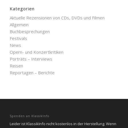
Kategorien
Aktuelle Rezensionen von CDs, DVDs und Filmen
Allgemein
Buchbesprechungen
Festivals
News
Opern- und Konzertkritiken
Porträts – Interviews
Reisen
Reportagen – Berichte
Spenden an KlassikInfo
Leider ist KlassikInfo nicht kostenlos in der Herstellung. Wenn