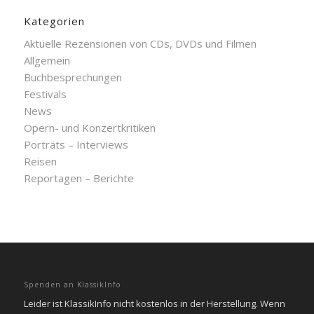
Kategorien
Aktuelle Rezensionen von CDs, DVDs und Filmen
Allgemein
Buchbesprechungen
Festivals
News
Opern- und Konzertkritiken
Porträts – Interviews
Reisen
Reportagen – Berichte
Spenden an KlassikInfo
Leider ist KlassikInfo nicht kostenlos in der Herstellung. Wenn