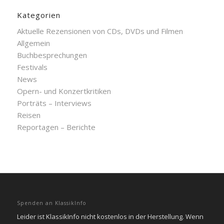
Kategorien
Aktuelle Rezensionen von CDs, DVDs und Filmen
Allgemein
Buchbesprechungen
Festivals
News
Opern- und Konzertkritiken
Porträts – Interviews
Reisen
Reportagen – Berichte
Spenden an KlassikInfo
Leider ist KlassikInfo nicht kostenlos in der Herstellung. Wenn