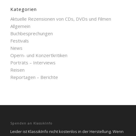
Kategorien
Aktuelle Rezensionen von CDs, DVDs und Filmen
Allgemein
Buchbesprechungen
Festivals
News
Opern- und Konzertkritiken
Porträts – Interviews
Reisen
Reportagen – Berichte
Spenden an KlassikInfo
Leider ist KlassikInfo nicht kostenlos in der Herstellung. Wenn