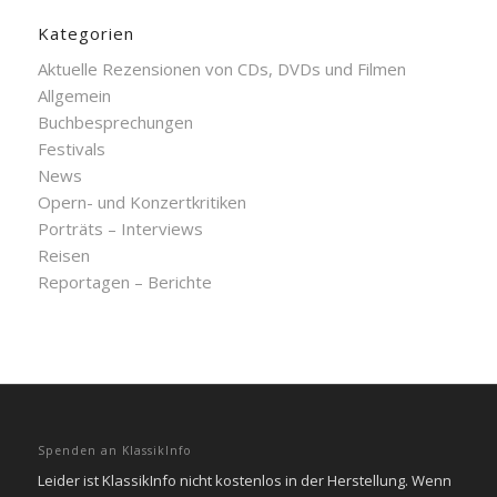
Kategorien
Aktuelle Rezensionen von CDs, DVDs und Filmen
Allgemein
Buchbesprechungen
Festivals
News
Opern- und Konzertkritiken
Porträts – Interviews
Reisen
Reportagen – Berichte
Spenden an KlassikInfo
Leider ist KlassikInfo nicht kostenlos in der Herstellung. Wenn