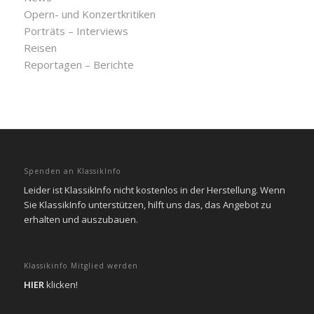
Opern- und Konzertkritiken
Porträts – Interviews
Reisen
Reportagen – Berichte
Spenden an KlassikInfo
Leider ist KlassikInfo nicht kostenlos in der Herstellung. Wenn
Sie KlassikInfo unterstützen, hilft uns das, das Angebot zu
erhalten und auszubauen.
Klassikinfo Mitglied werden
HIER
klicken!