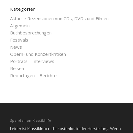
Kategorien
Aktuelle Rezensionen von CDs, DVDs und Filmen
Allgemein
Buchbesprechungen
Festivals
News
Opern- und Konzertkritiken
Porträts – Interviews
Reisen
Reportagen – Berichte
Spenden an KlassikInfo
Leider ist KlassikInfo nicht kostenlos in der Herstellung. Wenn