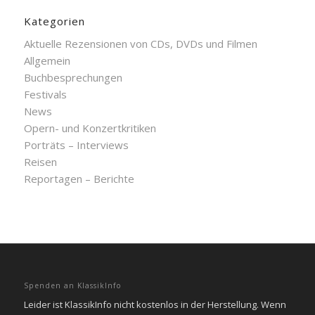
Kategorien
Aktuelle Rezensionen von CDs, DVDs und Filmen
Allgemein
Buchbesprechungen
Festivals
News
Opern- und Konzertkritiken
Porträts – Interviews
Reisen
Reportagen – Berichte
Spenden an KlassikInfo
Leider ist KlassikInfo nicht kostenlos in der Herstellung. Wenn