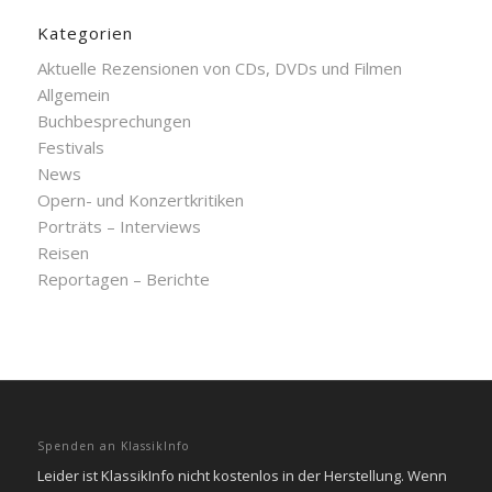
Kategorien
Aktuelle Rezensionen von CDs, DVDs und Filmen
Allgemein
Buchbesprechungen
Festivals
News
Opern- und Konzertkritiken
Porträts – Interviews
Reisen
Reportagen – Berichte
Spenden an KlassikInfo
Leider ist KlassikInfo nicht kostenlos in der Herstellung. Wenn