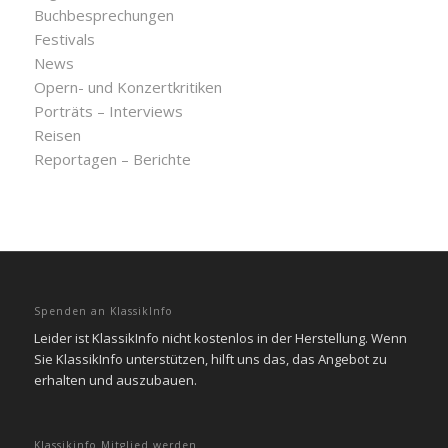
Buchbesprechungen
Festivals
News
Opern- und Konzertkritiken
Porträts – Interviews
Reisen
Reportagen – Berichte
Spenden an KlassikInfo
Leider ist KlassikInfo nicht kostenlos in der Herstellung. Wenn
Sie KlassikInfo unterstützen, hilft uns das, das Angebot zu
erhalten und auszubauen.
Klassikinfo Mitglied werden