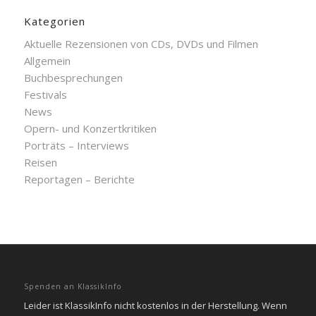
Kategorien
Aktuelle Rezensionen von CDs, DVDs und Filmen
Allgemein
Buchbesprechungen
Festivals
News
Opern- und Konzertkritiken
Porträts – Interviews
Reisen
Reportagen – Berichte
Spenden an KlassikInfo
Leider ist KlassikInfo nicht kostenlos in der Herstellung. Wenn