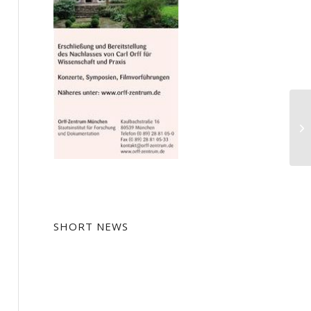
Da
Ba
SHORT NEWS