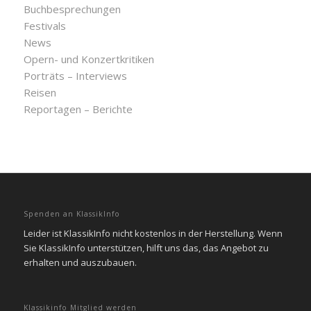
Buchbesprechungen
Festivals
News
Opern- und Konzertkritiken
Porträts – Interviews
Reisen
Reportagen – Berichte
Spenden an KlassikInfo
Leider ist KlassikInfo nicht kostenlos in der Herstellung. Wenn
Sie KlassikInfo unterstützen, hilft uns das, das Angebot zu
erhalten und auszubauen.
Klassikinfo Mitglied werden