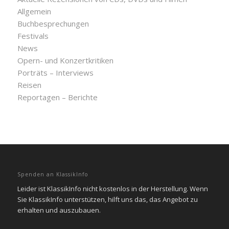
Allgemein
Buchbesprechungen
Festivals
News
Opern- und Konzertkritiken
Porträts – Interviews
Reisen
Reportagen – Berichte
Spenden an KlassikInfo
Leider ist KlassikInfo nicht kostenlos in der Herstellung. Wenn
Sie KlassikInfo unterstützen, hilft uns das, das Angebot zu
erhalten und auszubauen.