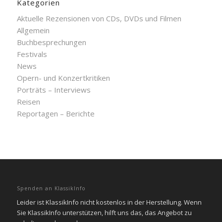
Kategorien
Aktuelle Rezensionen von CDs, DVDs und Filmen
Allgemein
Buchbesprechungen
Festivals
News
Opern- und Konzertkritiken
Porträts – Interviews
Reisen
Reportagen – Berichte
Spenden an KlassikInfo
Leider ist KlassikInfo nicht kostenlos in der Herstellung. Wenn
Sie KlassikInfo unterstützen, hilft uns das, das Angebot zu