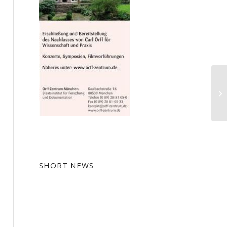
Ka
Jo
a
SHORT NEWS