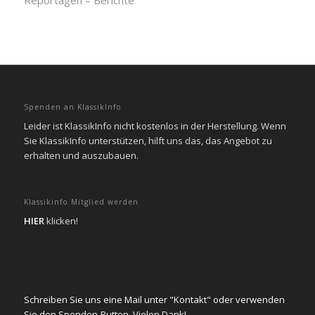
Reportagen – Berichte
Spenden an KlassikInfo
Leider ist KlassikInfo nicht kostenlos in der Herstellung. Wenn
Sie KlassikInfo unterstützen, hilft uns das, das Angebot zu
erhalten und auszubauen.
Klassikinfo Mitglied werden
HIER
klicken!
Schreiben Sie uns eine Mail unter "Kontakt" oder verwenden
Sie den Spenden-Button. Vielen Dank!