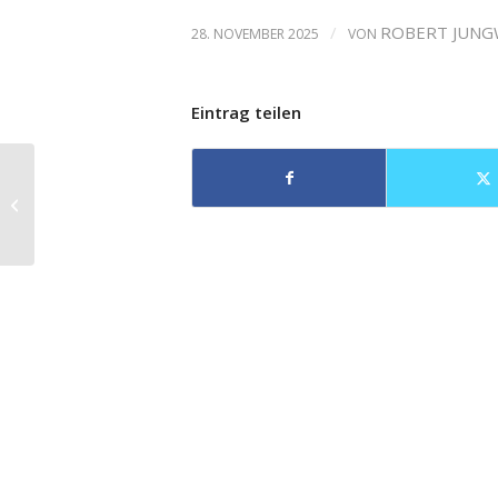
/
ROBERT JUNG
28. NOVEMBER 2025
VON
Eintrag teilen
Bedeutender Neuzugang an
Autographen im Salzburger
Mozarteum