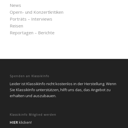
News
Opern- und Konzertkritiken
Porträts – Interviews
Reisen
Reportagen – Berichte
Spenden an KlassikInfo
Leider ist KlassikInfo nicht kostenlos in der Herstellung. Wenn
Sie KlassikInfo unterstützen, hilft uns das, das Angebot zu
erhalten und auszubauen.
Klassikinfo Mitglied werden
HIER
klicken!