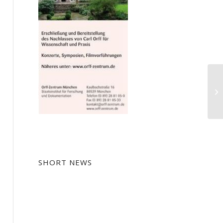
Me
Ei
SHORT NEWS