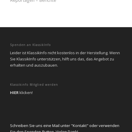
Reportagen – Berichte
Spenden an KlassikInfo
Leider ist KlassikInfo nicht kostenlos in der Herstellung. Wenn
Sie KlassikInfo unterstützen, hilft uns das, das Angebot zu
erhalten und auszubauen.
Klassikinfo Mitglied werden
HIER
klicken!
Schreiben Sie uns eine Mail unter "Kontakt" oder verwenden
Sie den Spenden-Button. Vielen Dank!