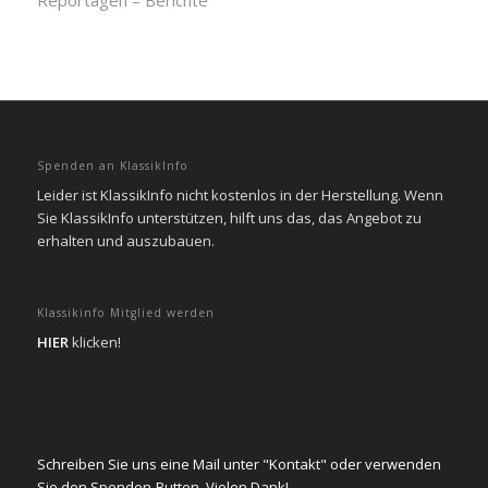
Reportagen – Berichte
Spenden an KlassikInfo
Leider ist KlassikInfo nicht kostenlos in der Herstellung. Wenn
Sie KlassikInfo unterstützen, hilft uns das, das Angebot zu
erhalten und auszubauen.
Klassikinfo Mitglied werden
HIER
klicken!
Schreiben Sie uns eine Mail unter "Kontakt" oder verwenden
Sie den Spenden-Button. Vielen Dank!