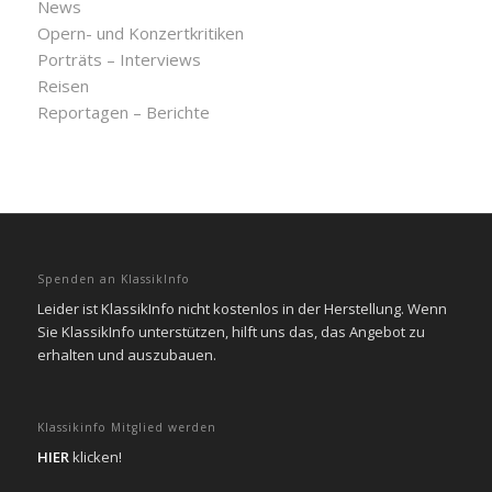
News
Opern- und Konzertkritiken
Porträts – Interviews
Reisen
Reportagen – Berichte
Spenden an KlassikInfo
Leider ist KlassikInfo nicht kostenlos in der Herstellung. Wenn
Sie KlassikInfo unterstützen, hilft uns das, das Angebot zu
erhalten und auszubauen.
Klassikinfo Mitglied werden
HIER
klicken!