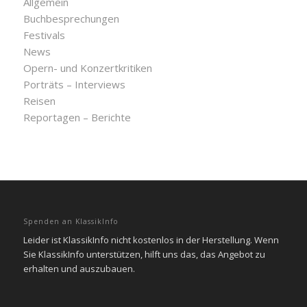
Allgemein
Buchbesprechungen
Festivals
News
Opern- und Konzertkritiken
Porträts – Interviews
Reisen
Reportagen – Berichte
Spenden an KlassikInfo
Leider ist KlassikInfo nicht kostenlos in der Herstellung. Wenn
Sie KlassikInfo unterstützen, hilft uns das, das Angebot zu
erhalten und auszubauen.