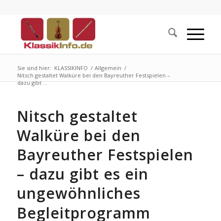
Sie sind hier:
KLASSIKINFO
/
Allgemein
/
Nitsch gestaltet Walküre bei den Bayreuther Festspielen –
dazu gibt ...
Nitsch gestaltet
Walküre bei den
Bayreuther Festspielen
– dazu gibt es ein
ungewöhnliches
Begleitprogramm