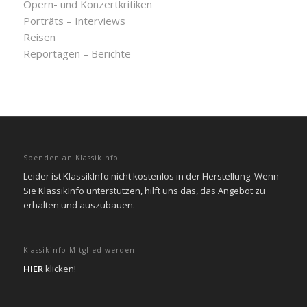
Opern- und Konzertkritiken
Porträts – Interviews
Reisen
Reportagen – Berichte
Spenden an KlassikInfo
Leider ist KlassikInfo nicht kostenlos in der Herstellung. Wenn
Sie KlassikInfo unterstützen, hilft uns das, das Angebot zu
erhalten und auszubauen.
Klassikinfo Mitglied werden
HIER
klicken!