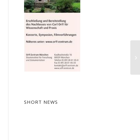
Pe
Ph
El
SHORT NEWS