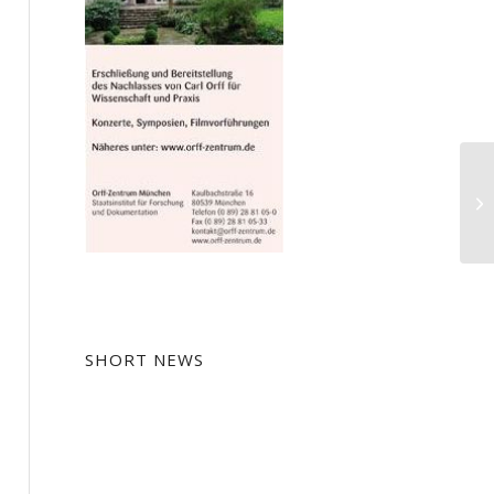
Da
Pa
SHORT NEWS