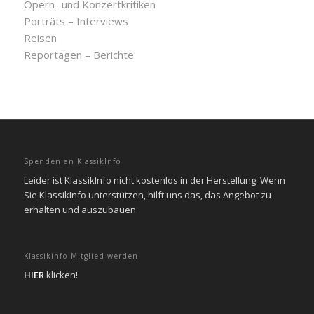
Opern- und Konzertkritiken
Porträts – Interviews
Reisen
Reportagen – Berichte
Spenden an KlassikInfo
Leider ist KlassikInfo nicht kostenlos in der Herstellung. Wenn
Sie KlassikInfo unterstützen, hilft uns das, das Angebot zu
erhalten und auszubauen.
Klassikinfo Mitglied werden
HIER
klicken!