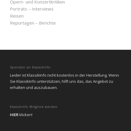
Opern- und Konzertkritiken
Porträts – Interviews
Reisen
Reportagen – Berichte
Spenden an KlassikInfo
Leider ist KlassikInfo nicht kostenlos in der Herstellung. Wenn
Sie KlassikInfo unterstützen, hilft uns das, das Angebot zu
erhalten und auszubauen.
Klassikinfo Mitglied werden
HIER
klicken!