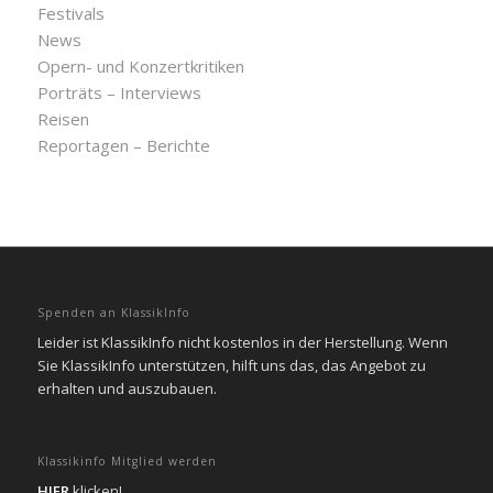
Festivals
News
Opern- und Konzertkritiken
Porträts – Interviews
Reisen
Reportagen – Berichte
Spenden an KlassikInfo
Leider ist KlassikInfo nicht kostenlos in der Herstellung. Wenn
Sie KlassikInfo unterstützen, hilft uns das, das Angebot zu
erhalten und auszubauen.
Klassikinfo Mitglied werden
HIER
klicken!