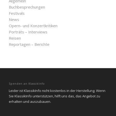
Allgemein
Buchbesprechungen
Festivals
News
Opern- und Konzertkritiken
Porträts – Interviews
Reisen
Reportagen – Berichte
Spenden an KlassikInfo
Leider ist KlassikInfo nicht kostenlos in der Herstellung. Wenn
Sie KlassikInfo unterstützen, hilft uns das, das Angebot zu
erhalten und auszubauen.