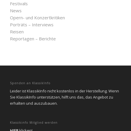
Festivals
News
Opern- und Konzertkritiken
Porträts – Interviews
Reisen
Reportagen – Berichte
Spenden an KlassikInfo
Leider ist KlassikInfo nicht kostenlos in der Herstellung. Wenn
Sie KlassikInfo unterstützen, hilft uns das, das Angebot zu
erhalten und auszubauen.
Klassikinfo Mitglied werden
HIER
klicken!