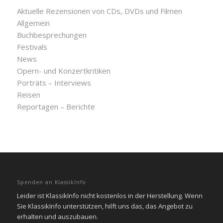
Aktuelle Rezensionen von CDs, DVDs und Filmen
Allgemein
Buchbesprechungen
Festivals
News
Opern- und Konzertkritiken
Porträts – Interviews
Reisen
Reportagen – Berichte
Spenden an KlassikInfo
Leider ist KlassikInfo nicht kostenlos in der Herstellung. Wenn
Sie KlassikInfo unterstützen, hilft uns das, das Angebot zu
erhalten und auszubauen.