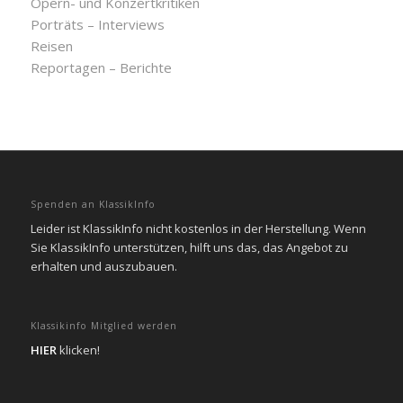
Opern- und Konzertkritiken
Porträts – Interviews
Reisen
Reportagen – Berichte
Spenden an KlassikInfo
Leider ist KlassikInfo nicht kostenlos in der Herstellung. Wenn
Sie KlassikInfo unterstützen, hilft uns das, das Angebot zu
erhalten und auszubauen.
Klassikinfo Mitglied werden
HIER
klicken!