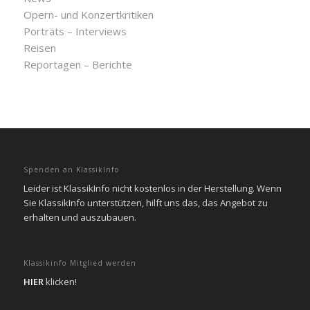
Opern- und Konzertkritiken
Porträts – Interviews
Reisen
Reportagen – Berichte
Spenden an KlassikInfo
Leider ist KlassikInfo nicht kostenlos in der Herstellung. Wenn
Sie KlassikInfo unterstützen, hilft uns das, das Angebot zu
erhalten und auszubauen.
Klassikinfo Mitglied werden
HIER
klicken!