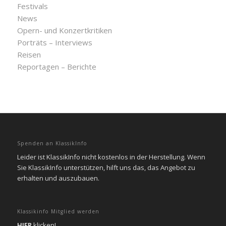
Festivals
News
Opern- und Konzertkritiken
Porträts – Interviews
Reisen
Reportagen – Berichte
Spenden an KlassikInfo
Leider ist KlassikInfo nicht kostenlos in der Herstellung. Wenn
Sie KlassikInfo unterstützen, hilft uns das, das Angebot zu
erhalten und auszubauen.
Klassikinfo Mitglied werden
HIER
klicken!