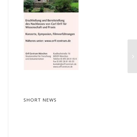
Ma
Le
SHORT NEWS