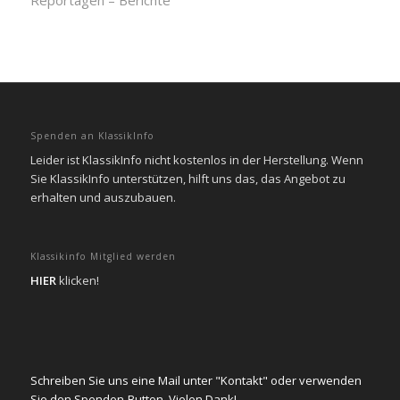
Reportagen – Berichte
Spenden an KlassikInfo
Leider ist KlassikInfo nicht kostenlos in der Herstellung. Wenn
Sie KlassikInfo unterstützen, hilft uns das, das Angebot zu
erhalten und auszubauen.
Klassikinfo Mitglied werden
HIER
klicken!
Schreiben Sie uns eine Mail unter "Kontakt" oder verwenden
Sie den Spenden-Button. Vielen Dank!