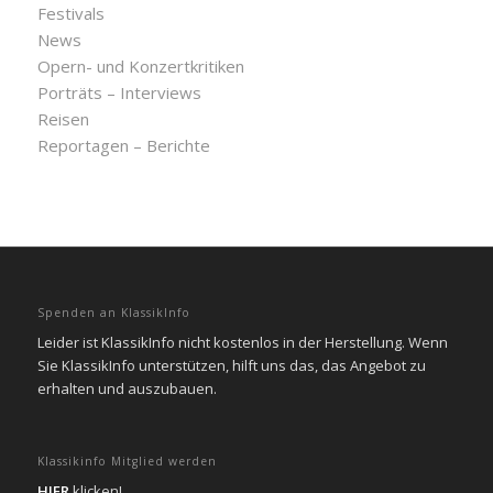
Festivals
News
Opern- und Konzertkritiken
Porträts – Interviews
Reisen
Reportagen – Berichte
Spenden an KlassikInfo
Leider ist KlassikInfo nicht kostenlos in der Herstellung. Wenn
Sie KlassikInfo unterstützen, hilft uns das, das Angebot zu
erhalten und auszubauen.
Klassikinfo Mitglied werden
HIER
klicken!