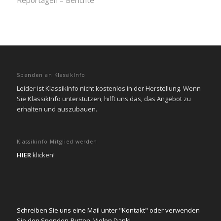
Reportagen – Berichte
Spenden an KlassikInfo
Leider ist KlassikInfo nicht kostenlos in der Herstellung. Wenn
Sie KlassikInfo unterstützen, hilft uns das, das Angebot zu
erhalten und auszubauen.
Klassikinfo Mitglied werden
HIER
klicken!
Schreiben Sie uns eine Mail unter "Kontakt" oder verwenden
Sie den Spenden-Button. Vielen Dank!