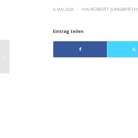
/
ROBERT JUNGWIRTH
6. MAI 2026
VON
Eintrag teilen
Zwei Opern beim
Lortzing-Festival in
Leipzig