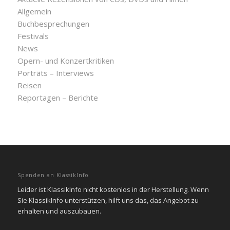
Allgemein
Buchbesprechungen
Festivals
News
Opern- und Konzertkritiken
Porträts – Interviews
Reisen
Reportagen – Berichte
Spenden an KlassikInfo
Leider ist KlassikInfo nicht kostenlos in der Herstellung. Wenn
Sie KlassikInfo unterstützen, hilft uns das, das Angebot zu
erhalten und auszubauen.