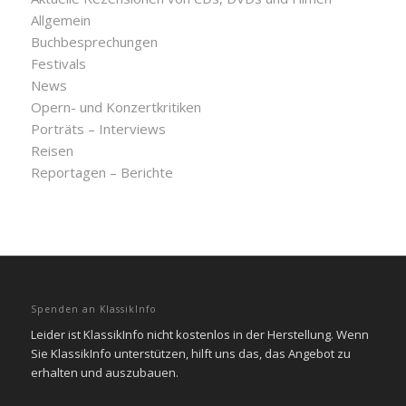
Allgemein
Buchbesprechungen
Festivals
News
Opern- und Konzertkritiken
Porträts – Interviews
Reisen
Reportagen – Berichte
Spenden an KlassikInfo
Leider ist KlassikInfo nicht kostenlos in der Herstellung. Wenn
Sie KlassikInfo unterstützen, hilft uns das, das Angebot zu
erhalten und auszubauen.