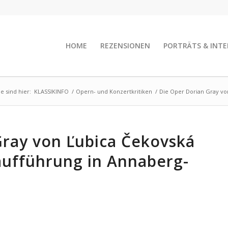
HOME
REZENSIONEN
PORTRÄTS & INTE
ie sind hier:
KLASSIKINFO
/
Opern- und Konzertkritiken
/
Die Oper Dorian Gray von
Gray von Ľubica Čekovská
aufführung in Annaberg-