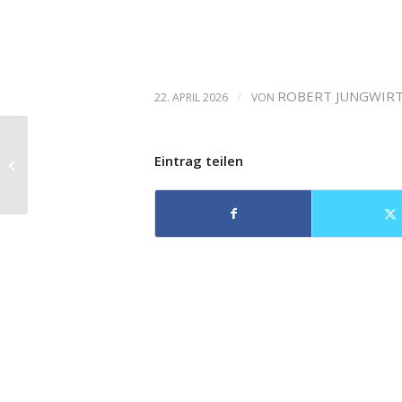
/
ROBERT JUNGWIR
22. APRIL 2026
VON
Ergänzte Turandot in
Eintrag teilen
Frankfurt