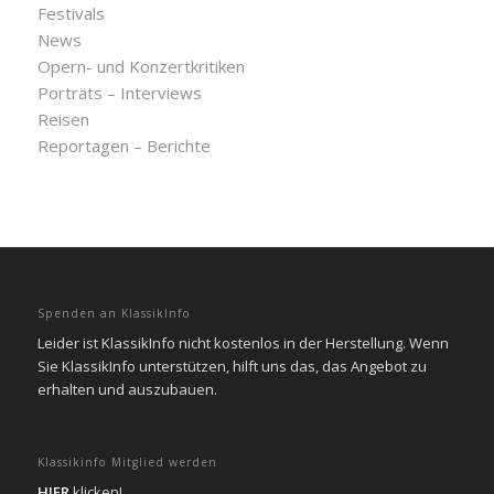
Festivals
News
Opern- und Konzertkritiken
Porträts – Interviews
Reisen
Reportagen – Berichte
Spenden an KlassikInfo
Leider ist KlassikInfo nicht kostenlos in der Herstellung. Wenn
Sie KlassikInfo unterstützen, hilft uns das, das Angebot zu
erhalten und auszubauen.
Klassikinfo Mitglied werden
HIER
klicken!