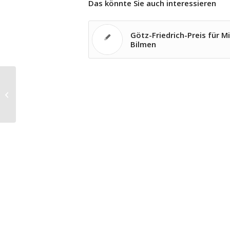
Das könnte Sie auch interessieren
Götz-Friedrich-Preis für M
Bilmen
Lange Nacht des Streichquartetts in
München