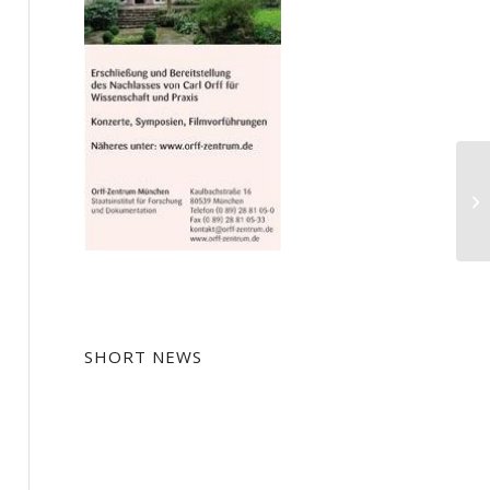
De
be
P
SHORT NEWS