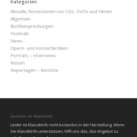
Kategorien
Aktuelle Rezensionen von CDs, DVDs und Filmen
Allgemein
Buchbesprechungen
Festivals
News
Opern- und Konzertkritiken
Porträts – Interviews
Reisen
Reportagen – Berichte
Spenden an KlassikInfo
Leider ist KlassikInfo nicht kostenlos in der Herstellung. Wenn
Sie KlassikInfo unterstützen, hilft uns das, das Angebot zu